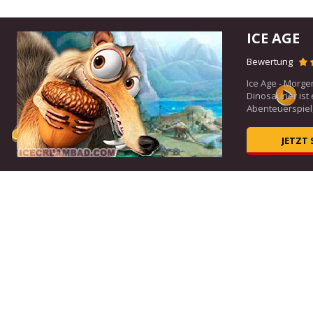
ICE AGE
Bewertung
Ice Age - Mor
Dinosaurier ist
Abenteuerspiel, 
JETZT 