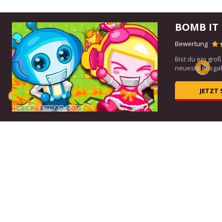
BOMB IT
Bewertung
auch
Bist du ein gro
neueste Ausgabe
JETZT 