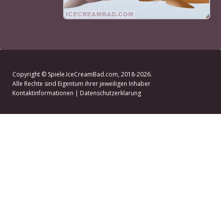
Copyright ©
Spiele.IceCreamBad.com
, 2018-2026.
Alle Rechte sind Eigentum ihrer jeweiligen Inhaber
Kontaktinformationen
|
Datenschutzerklarung